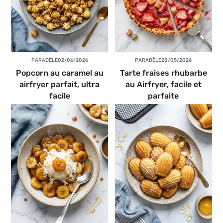
PAR
ADÈLE
02/06/2026
PAR
ADÈLE
28/05/2026
Popcorn au caramel au
Tarte fraises rhubarbe
airfryer parfait, ultra
au Airfryer, facile et
facile
parfaite