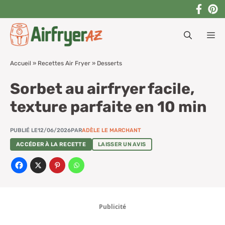
Aller
au
M
contenu
Accueil
»
Recettes Air Fryer
»
Desserts
Sorbet au airfryer facile,
texture parfaite en 10 min
PUBLIÉ LE
12/06/2026
PAR
ADÈLE LE MARCHANT
ACCÉDER À LA RECETTE
LAISSER UN AVIS
Publicité