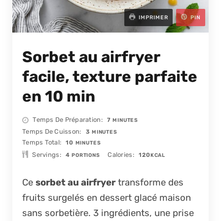
IMPRIMER
PIN
Sorbet au airfryer
facile, texture parfaite
en 10 min
MINUTES
Temps De Préparation
7
MINUTES
MINUTES
Temps De Cuisson
3
MINUTES
MINUTES
Temps Total
10
MINUTES
Servings
Calories
4
120
PORTIONS
KCAL
Ce
sorbet au airfryer
transforme des
fruits surgelés en dessert glacé maison
sans sorbetière. 3 ingrédients, une prise