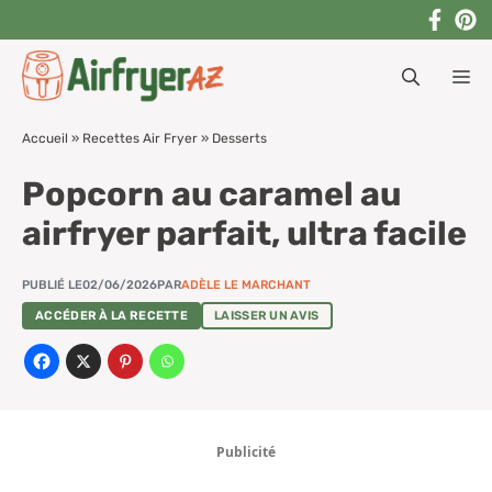
Aller
au
M
contenu
Accueil
»
Recettes Air Fryer
»
Desserts
Popcorn au caramel au
airfryer parfait, ultra facile
PUBLIÉ LE
02/06/2026
PAR
ADÈLE LE MARCHANT
ACCÉDER À LA RECETTE
LAISSER UN AVIS
Publicité