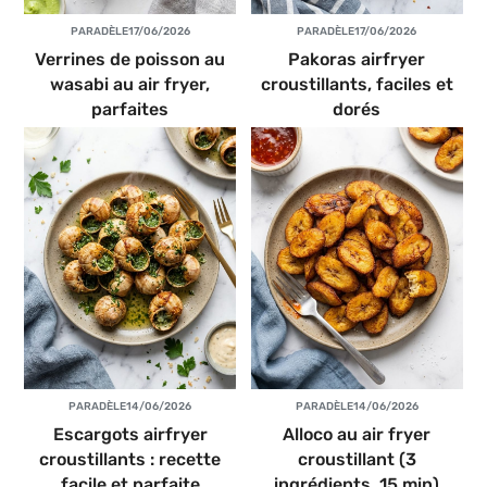
PAR
ADÈLE
17/06/2026
PAR
ADÈLE
17/06/2026
Verrines de poisson au
Pakoras airfryer
wasabi au air fryer,
croustillants, faciles et
parfaites
dorés
PAR
ADÈLE
14/06/2026
PAR
ADÈLE
14/06/2026
Escargots airfryer
Alloco au air fryer
croustillants : recette
croustillant (3
facile et parfaite
ingrédients, 15 min)