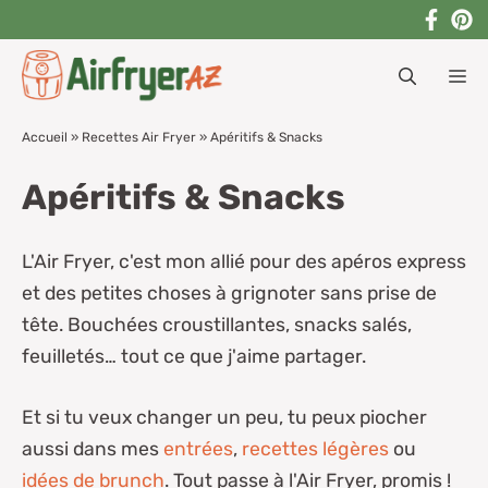
Aller
au
M
contenu
Accueil
»
Recettes Air Fryer
»
Apéritifs & Snacks
Apéritifs & Snacks
L'Air Fryer, c'est mon allié pour des apéros express
et des petites choses à grignoter sans prise de
tête. Bouchées croustillantes, snacks salés,
feuilletés… tout ce que j'aime partager.
Et si tu veux changer un peu, tu peux piocher
aussi dans mes
entrées
,
recettes légères
ou
idées de brunch
. Tout passe à l'Air Fryer, promis !