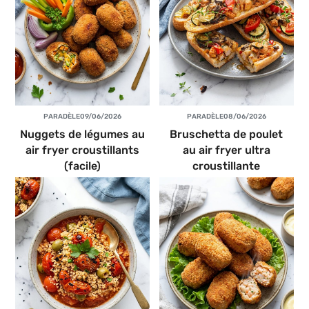
PAR
ADÈLE
09/06/2026
PAR
ADÈLE
08/06/2026
Nuggets de légumes au
Bruschetta de poulet
air fryer croustillants
au air fryer ultra
(facile)
croustillante