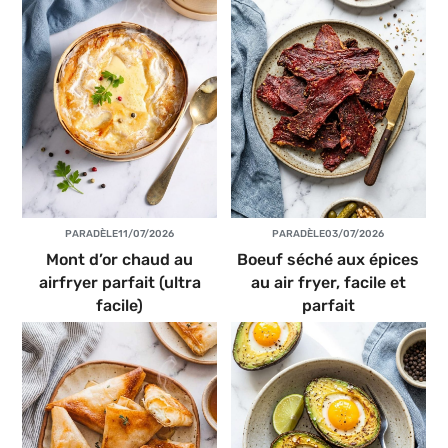
PAR
ADÈLE
11/07/2026
PAR
ADÈLE
03/07/2026
Mont d’or chaud au
Boeuf séché aux épices
airfryer parfait (ultra
au air fryer, facile et
facile)
parfait