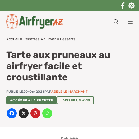
Aller
au
M
contenu
Accueil
»
Recettes Air Fryer
»
Desserts
Tarte aux pruneaux au
airfryer facile et
croustillante
PUBLIÉ LE
20/06/2026
PAR
ADÈLE LE MARCHANT
ACCÉDER À LA RECETTE
LAISSER UN AVIS
Publicité