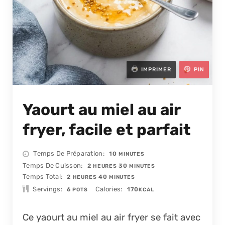
IMPRIMER
PIN
Yaourt au miel au air
fryer, facile et parfait
MINUTES
Temps De Préparation
10
MINUTES
HEURES
MINUTES
Temps De Cuisson
2
30
HEURES
MINUTES
HEURES
MINUTES
Temps Total
2
40
HEURES
MINUTES
Servings
Calories
6
170
POTS
KCAL
Ce yaourt au miel au air fryer se fait avec