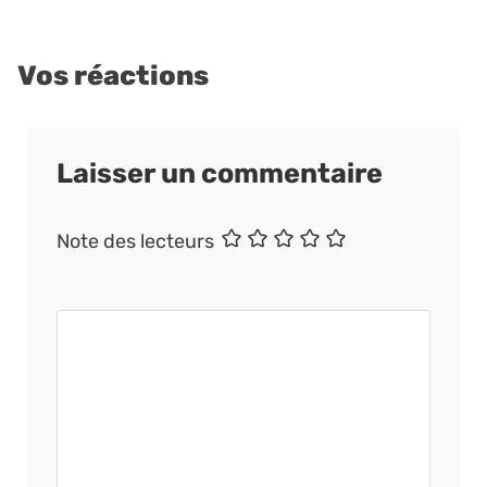
Vos réactions
Laisser un commentaire
Nom
E-
Site
Note des lecteurs
mail
web
Commentaire