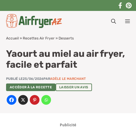
Aller
au
M
contenu
Accueil
»
Recettes Air Fryer
»
Desserts
Yaourt au miel au air fryer,
facile et parfait
PUBLIÉ LE
25/06/2026
PAR
ADÈLE LE MARCHANT
ACCÉDER À LA RECETTE
LAISSER UN AVIS
Publicité