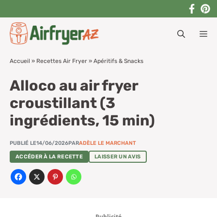
Aller
au
M
contenu
Accueil
»
Recettes Air Fryer
»
Apéritifs & Snacks
Alloco au air fryer
croustillant (3
ingrédients, 15 min)
PUBLIÉ LE
14/06/2026
PAR
ADÈLE LE MARCHANT
ACCÉDER À LA RECETTE
LAISSER UN AVIS
Publicité