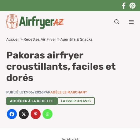
Aller
au
M
contenu
Accueil
»
Recettes Air Fryer
»
Apéritifs & Snacks
Pakoras airfryer
croustillants, faciles et
dorés
PUBLIÉ LE
17/06/2026
PAR
ADÈLE LE MARCHANT
ACCÉDER À LA RECETTE
LAISSER UN AVIS
Publicité