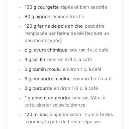
150
g
courgette
râpée et bien essorée
80
g
oignon
émincé très fin
120
g
farine de pois chiche
peut être
remplacée par farine de blé (texture un
peu moins typée)
6
g
levure chimique
environ 1 c. à café
4
g
sel fin
environ 3/4 c. à café
3
g
cumin moulu
environ 1 c. à café
3
g
coriandre moulue
environ 1 c. à café
2
g
curcuma
environ 1/2 c. à café
1
g
piment en poudre
environ 1/4 c. à
café, ajuster selon tolérance
120
ml
eau
à ajuster selon l’humidité des
légumes, la pâte doit rester épaisse