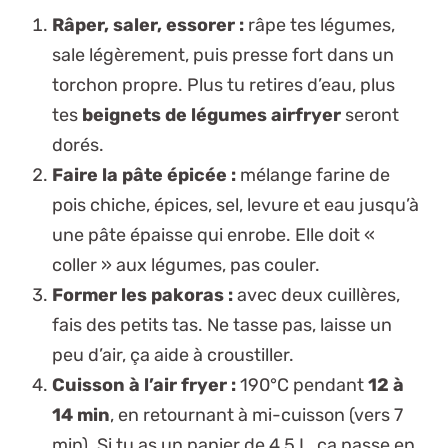
Râper, saler, essorer :
râpe tes légumes,
sale légèrement, puis presse fort dans un
torchon propre. Plus tu retires d’eau, plus
tes
beignets de légumes airfryer
seront
dorés.
Faire la pâte épicée :
mélange farine de
pois chiche, épices, sel, levure et eau jusqu’à
une pâte épaisse qui enrobe. Elle doit «
coller » aux légumes, pas couler.
Former les pakoras :
avec deux cuillères,
fais des petits tas.
Ne tasse pas
, laisse un
peu d’air, ça aide à croustiller.
Cuisson à l’air fryer :
190°C pendant
12 à
14 min
, en retournant à mi-cuisson (vers 7
min). Si tu as un panier de 4,5 L, ça passe en