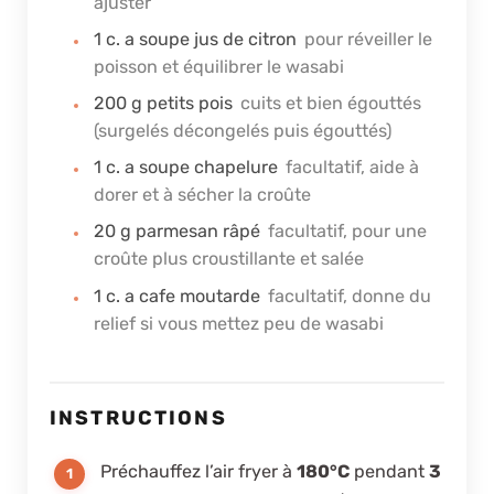
ajuster
1
c. a soupe
jus de citron
pour réveiller le
poisson et équilibrer le wasabi
200
g
petits pois
cuits et bien égouttés
(surgelés décongelés puis égouttés)
1
c. a soupe
chapelure
facultatif, aide à
dorer et à sécher la croûte
20
g
parmesan râpé
facultatif, pour une
croûte plus croustillante et salée
1
c. a cafe
moutarde
facultatif, donne du
relief si vous mettez peu de wasabi
INSTRUCTIONS
Préchauffez l’air fryer à
180°C
pendant
3