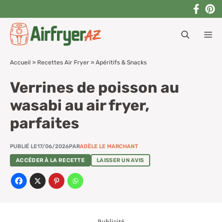
Aller
au
M
contenu
Accueil
»
Recettes Air Fryer
»
Apéritifs & Snacks
Verrines de poisson au
wasabi au air fryer,
parfaites
PUBLIÉ LE
17/06/2026
PAR
ADÈLE LE MARCHANT
ACCÉDER À LA RECETTE
LAISSER UN AVIS
Publicité