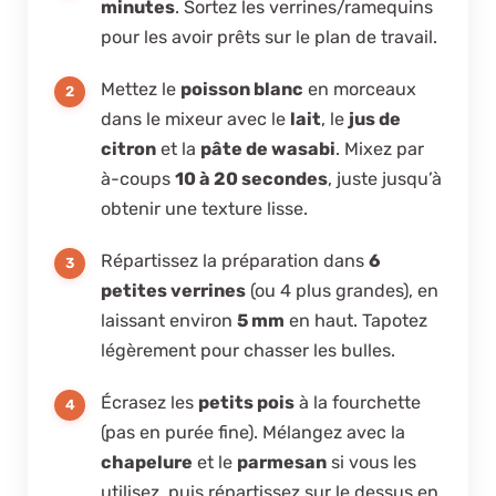
minutes
. Sortez les verrines/ramequins
pour les avoir prêts sur le plan de travail.
Mettez le
poisson blanc
en morceaux
dans le mixeur avec le
lait
, le
jus de
citron
et la
pâte de wasabi
. Mixez par
à-coups
10 à 20 secondes
, juste jusqu’à
obtenir une texture lisse.
Répartissez la préparation dans
6
petites verrines
(ou 4 plus grandes), en
laissant environ
5 mm
en haut. Tapotez
légèrement pour chasser les bulles.
Écrasez les
petits pois
à la fourchette
(pas en purée fine). Mélangez avec la
chapelure
et le
parmesan
si vous les
utilisez, puis répartissez sur le dessus en