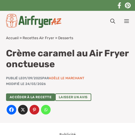
Aller
au
M
contenu
Accueil
»
Recettes Air Fryer
»
Desserts
Crème caramel au Air Fryer
onctueuse
PUBLIÉ LE
01/09/2025
PAR
ADÈLE LE MARCHANT
MODIFIÉ LE 24/03/2026
ACCÉDER À LA RECETTE
LAISSER UN AVIS
Publicité