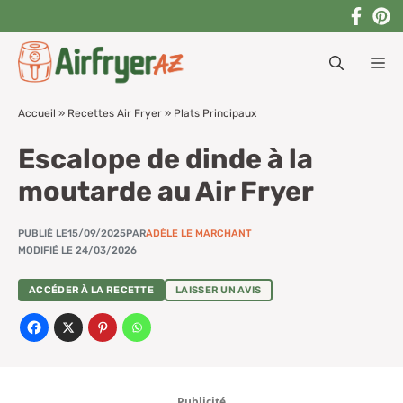
Aller
au
M
contenu
Accueil
»
Recettes Air Fryer
»
Plats Principaux
Escalope de dinde à la
moutarde au Air Fryer
PUBLIÉ LE
15/09/2025
PAR
ADÈLE LE MARCHANT
MODIFIÉ LE 24/03/2026
ACCÉDER À LA RECETTE
LAISSER UN AVIS
Publicité