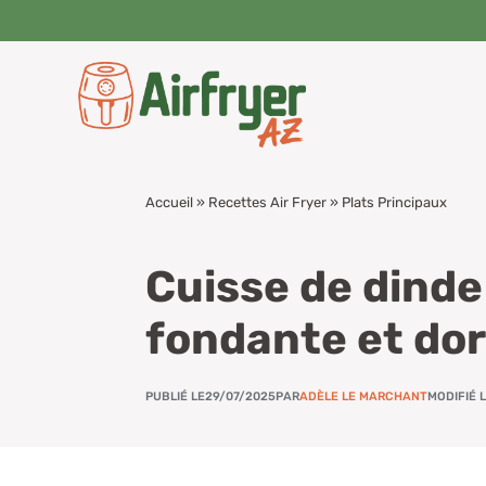
Aller
au
contenu
Accueil
»
Recettes Air Fryer
»
Plats Principaux
Cuisse de dinde 
fondante et do
PUBLIÉ LE
29/07/2025
PAR
ADÈLE LE MARCHANT
MODIFIÉ 