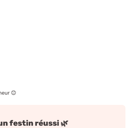
heur 😊
n festin réussi 🌿