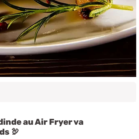
inde au Air Fryer va
ds 🦃