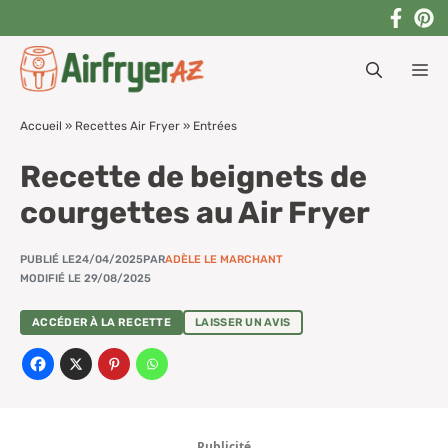
Aller
au
M
contenu
Accueil
»
Recettes Air Fryer
»
Entrées
Recette de beignets de
courgettes au Air Fryer
PUBLIÉ LE
24/04/2025
PAR
ADÈLE LE MARCHANT
MODIFIÉ LE 29/08/2025
ACCÉDER À LA RECETTE
LAISSER UN AVIS
Publicité