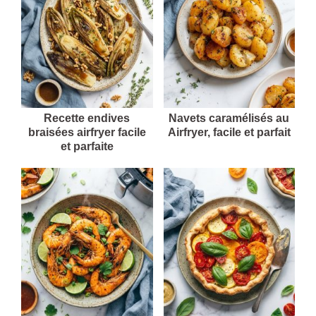
Recette endives
Navets caramélisés au
braisées airfryer facile
Airfryer, facile et parfait
et parfaite