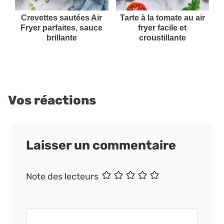
Crevettes sautées Air
Tarte à la tomate au air
Fryer parfaites, sauce
fryer facile et
brillante
croustillante
Vos réactions
Laisser un commentaire
Nom
E-
Site
Note des lecteurs
mail
web
Commentaire