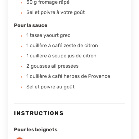
50
g
fromage râpé
Sel et poivre à votre goût
Pour la sauce
1
tasse
yaourt grec
1
cuillère à café
zeste de citron
1
cuillère à soupe
jus de citron
2
gousses
ail pressées
1
cuillère à café
herbes de Provence
Sel et poivre au goût
INSTRUCTIONS
Pour les beignets