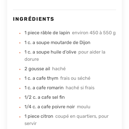
INGRÉDIENTS
1
piece
râble de lapin
environ 450 à 550 g
1
c. a soupe
moutarde de Dijon
1
c. a soupe
huile d’olive
pour aider la
dorure
2
gousse
ail
haché
1
c. a cafe
thym
frais ou séché
1
c. a cafe
romarin
haché si frais
1/2
c. a cafe
sel fin
1/4
c. a cafe
poivre noir
moulu
1
piece
citron
coupé en quartiers, pour
servir