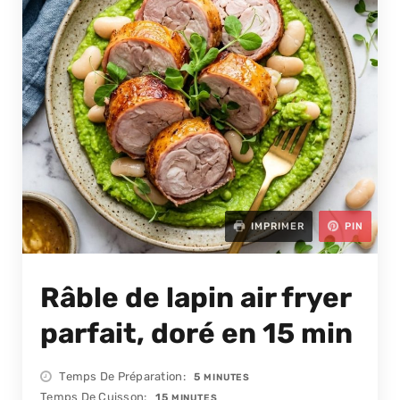
IMPRIMER
PIN
Râble de lapin air fryer
parfait, doré en 15 min
MINUTES
Temps De Préparation
5
MINUTES
MINUTES
Temps De Cuisson
15
MINUTES