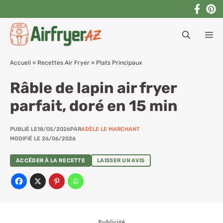
Aller
au
M
contenu
Accueil
»
Recettes Air Fryer
»
Plats Principaux
Râble de lapin air fryer
parfait, doré en 15 min
PUBLIÉ LE
18/05/2026
PAR
ADÈLE LE MARCHANT
MODIFIÉ LE 26/06/2026
ACCÉDER À LA RECETTE
LAISSER UN AVIS
Publicité