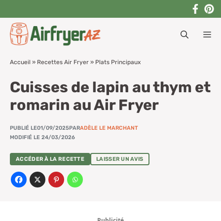
Aller
au
M
contenu
Accueil
»
Recettes Air Fryer
»
Plats Principaux
Cuisses de lapin au thym et
romarin au Air Fryer
PUBLIÉ LE
01/09/2025
PAR
ADÈLE LE MARCHANT
MODIFIÉ LE 24/03/2026
ACCÉDER À LA RECETTE
LAISSER UN AVIS
Publicité