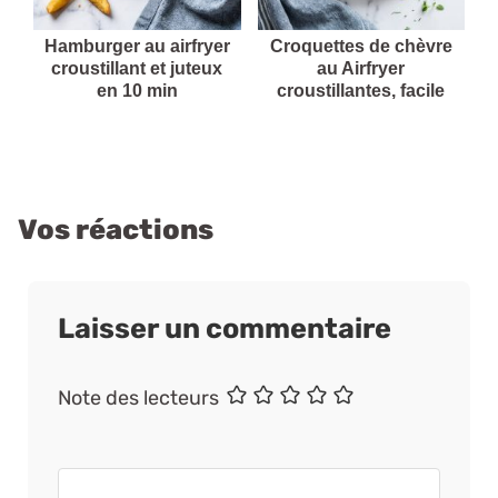
Hamburger au airfryer
Croquettes de chèvre
croustillant et juteux
au Airfryer
en 10 min
croustillantes, facile
Vos réactions
Laisser un commentaire
Nom
E-
Site
Note des lecteurs
mail
web
Commentaire