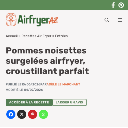
Aller
au
M
contenu
Accueil
»
Recettes Air Fryer
»
Entrées
Pommes noisettes
surgelées airfryer,
croustillant parfait
PUBLIÉ LE
15/06/2026
PAR
ADÈLE LE MARCHANT
MODIFIÉ LE 04/07/2026
ACCÉDER À LA RECETTE
LAISSER UN AVIS