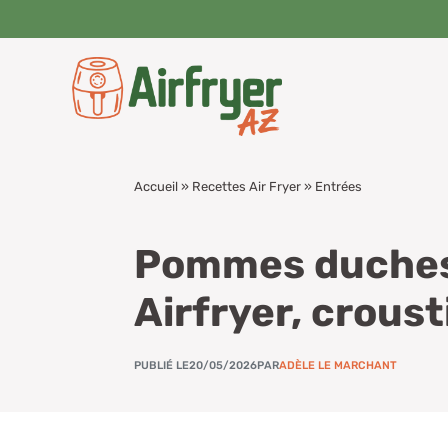
Aller
au
contenu
Accueil
»
Recettes Air Fryer
»
Entrées
Pommes duches
Airfryer, croust
PUBLIÉ LE
20/05/2026
PAR
ADÈLE LE MARCHANT