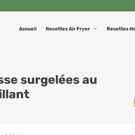
Accueil
Recettes Air Fryer
Recettes H
se surgelées au
illant