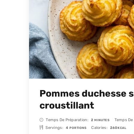
Pommes duchesse su
croustillant
MINUTES
Temps De Préparation
Temps De
2
MINUTES
Servings
Calories
4
260
PORTIONS
KCAL