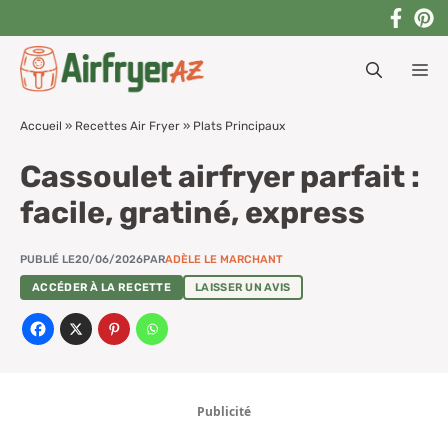
Aller
au
M
contenu
Accueil
»
Recettes Air Fryer
»
Plats Principaux
Cassoulet airfryer parfait :
facile, gratiné, express
PUBLIÉ LE
20/06/2026
PAR
ADÈLE LE MARCHANT
ACCÉDER À LA RECETTE
LAISSER UN AVIS
Publicité