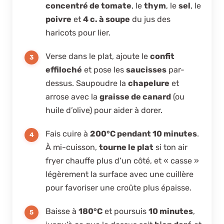
concentré de tomate
, le
thym
, le
sel
, le
poivre
et
4 c. à soupe
du jus des
haricots pour lier.
Verse dans le plat, ajoute le
confit
effiloché
et pose les
saucisses
par-
dessus. Saupoudre la
chapelure
et
arrose avec la
graisse de canard
(ou
huile d’olive) pour aider à dorer.
Fais cuire à
200°C pendant 10 minutes
.
À mi-cuisson,
tourne le plat
si ton air
fryer chauffe plus d’un côté, et « casse »
légèrement la surface avec une cuillère
pour favoriser une croûte plus épaisse.
Baisse à
180°C
et poursuis
10 minutes
,