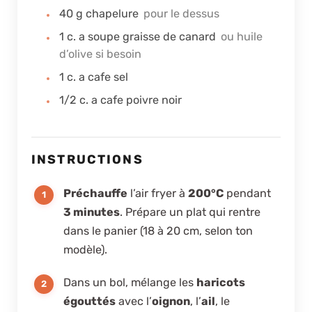
40
g
chapelure
pour le dessus
1
c. a soupe
graisse de canard
ou huile
d’olive si besoin
1
c. a cafe
sel
1/2
c. a cafe
poivre noir
INSTRUCTIONS
Préchauffe
l’air fryer à
200°C
pendant
3 minutes
. Prépare un plat qui rentre
dans le panier (18 à 20 cm, selon ton
modèle).
Dans un bol, mélange les
haricots
égouttés
avec l’
oignon
, l’
ail
, le