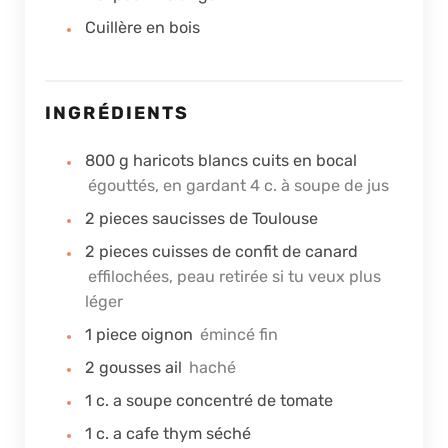
Cuillère en bois
INGRÉDIENTS
800
g
haricots blancs cuits en bocal
égouttés, en gardant 4 c. à soupe de jus
2
pieces
saucisses de Toulouse
2
pieces
cuisses de confit de canard
effilochées, peau retirée si tu veux plus
léger
1
piece
oignon
émincé fin
2
gousses
ail
haché
1
c. a soupe
concentré de tomate
1
c. a cafe
thym séché