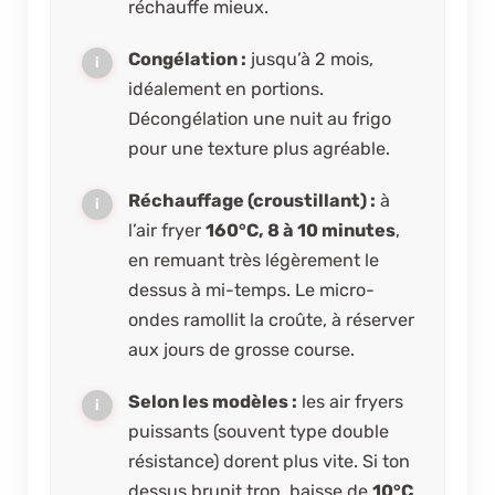
réchauffe mieux.
Congélation :
jusqu’à 2 mois,
idéalement en portions.
Décongélation une nuit au frigo
pour une texture plus agréable.
Réchauffage (croustillant) :
à
l’air fryer
160°C, 8 à 10 minutes
,
en remuant très légèrement le
dessus à mi-temps. Le micro-
ondes ramollit la croûte, à réserver
aux jours de grosse course.
Selon les modèles :
les air fryers
puissants (souvent type double
résistance) dorent plus vite. Si ton
dessus brunit trop, baisse de
10°C