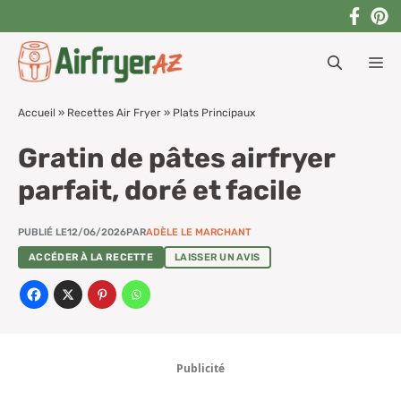
Aller
au
M
contenu
Accueil
»
Recettes Air Fryer
»
Plats Principaux
Gratin de pâtes airfryer
parfait, doré et facile
PUBLIÉ LE
12/06/2026
PAR
ADÈLE LE MARCHANT
ACCÉDER À LA RECETTE
LAISSER UN AVIS
Publicité