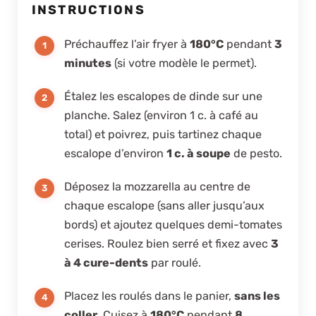
INSTRUCTIONS
Préchauffez l’air fryer à
180°C
pendant
3
minutes
(si votre modèle le permet).
Étalez les escalopes de dinde sur une
planche. Salez (environ 1 c. à café au
total) et poivrez, puis tartinez chaque
escalope d’environ
1 c. à soupe
de pesto.
Déposez la mozzarella au centre de
chaque escalope (sans aller jusqu’aux
bords) et ajoutez quelques demi-tomates
cerises. Roulez bien serré et fixez avec
3
à 4 cure-dents
par roulé.
Placez les roulés dans le panier,
sans les
coller
. Cuisez à
180°C
pendant
8