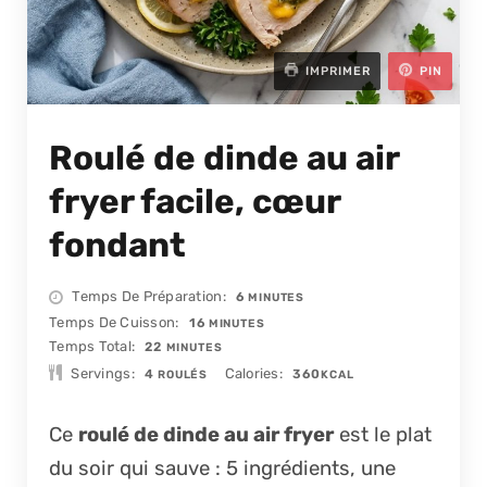
IMPRIMER
PIN
Roulé de dinde au air
fryer facile, cœur
fondant
MINUTES
Temps De Préparation
6
MINUTES
MINUTES
Temps De Cuisson
16
MINUTES
MINUTES
Temps Total
22
MINUTES
Servings
Calories
4
360
ROULÉS
KCAL
Ce
roulé de dinde au air fryer
est le plat
du soir qui sauve : 5 ingrédients, une