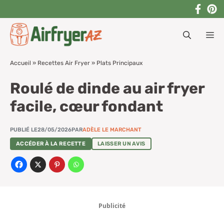
Aller
au
M
contenu
Accueil
»
Recettes Air Fryer
»
Plats Principaux
Roulé de dinde au air fryer
facile, cœur fondant
PUBLIÉ LE
28/05/2026
PAR
ADÈLE LE MARCHANT
ACCÉDER À LA RECETTE
LAISSER UN AVIS
Publicité