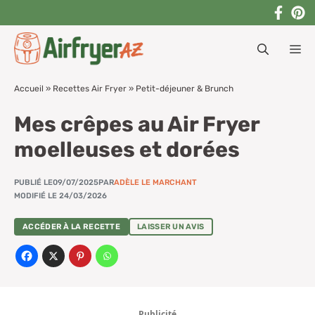
Aller
au
M
contenu
Accueil
»
Recettes Air Fryer
»
Petit-déjeuner & Brunch
Mes crêpes au Air Fryer
moelleuses et dorées
PUBLIÉ LE
09/07/2025
PAR
ADÈLE LE MARCHANT
MODIFIÉ LE 24/03/2026
ACCÉDER À LA RECETTE
LAISSER UN AVIS
Publicité