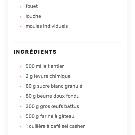
fouet
louche
moules individuels
INGRÉDIENTS
500
ml
lait entier
2
g
levure chimique
80
g
sucre blanc granulé
80
g
beurre doux fondu
200
g
gros œufs battus
500
g
farine à gâteau
1
cuillère à café
sel casher