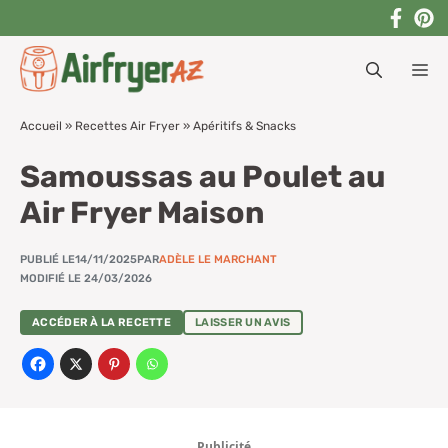
Aller
au
M
contenu
Accueil
»
Recettes Air Fryer
»
Apéritifs & Snacks
Samoussas au Poulet au
Air Fryer Maison
PUBLIÉ LE
14/11/2025
PAR
ADÈLE LE MARCHANT
MODIFIÉ LE 24/03/2026
ACCÉDER À LA RECETTE
LAISSER UN AVIS
Publicité