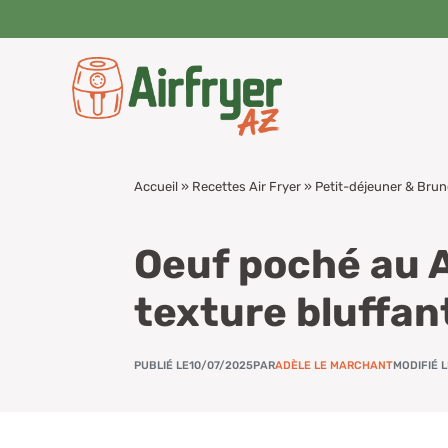
Aller
au
contenu
Accueil
»
Recettes Air Fryer
»
Petit-déjeuner & Bru
Oeuf poché au Ai
texture bluffan
PUBLIÉ LE
10/07/2025
PAR
ADÈLE LE MARCHANT
MODIFIÉ 