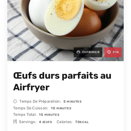
IMPRIMER
PIN
Œufs durs parfaits au
Airfryer
MINUTES
Temps De Préparation
5
MINUTES
MINUTES
Temps De Cuisson
10
MINUTES
MINUTES
Temps Total
15
MINUTES
Servings
Calories
4
70
ŒUFS
KCAL