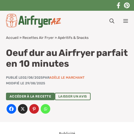
Aller
au
M
contenu
Accueil
»
Recettes Air Fryer
»
Apéritifs & Snacks
Oeuf dur au Airfryer parfait
en 10 minutes
PUBLIÉ LE
02/08/2025
PAR
ADÈLE LE MARCHANT
MODIFIÉ LE 29/08/2025
ACCÉDER À LA RECETTE
LAISSER UN AVIS
Publicité