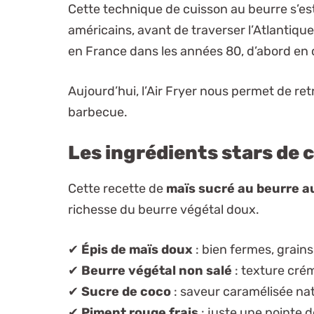
Cette technique de cuisson au beurre s’es
américains, avant de traverser l’Atlantiqu
en France dans les années 80, d’abord en c
Aujourd’hui, l’Air Fryer nous permet de re
barbecue.
Les ingrédients stars de 
Cette recette de
maïs sucré au beurre au
richesse du beurre végétal doux.
✔
Épis de maïs doux
: bien fermes, grain
✔
Beurre végétal non salé
: texture cré
✔
Sucre de coco
: saveur caramélisée nat
✔
Piment rouge frais
: juste une pointe d