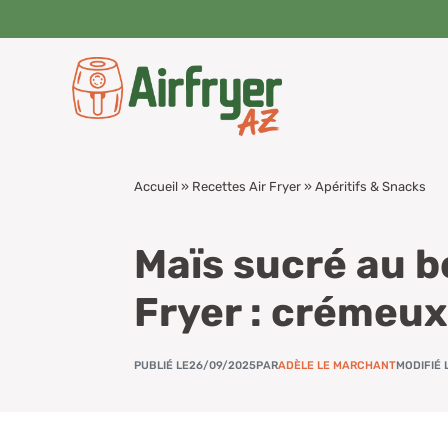
Aller
au
contenu
Accueil
»
Recettes Air Fryer
»
Apéritifs & Snacks
Maïs sucré au b
Fryer : crémeux
PUBLIÉ LE
26/09/2025
PAR
ADÈLE LE MARCHANT
MODIFIÉ 