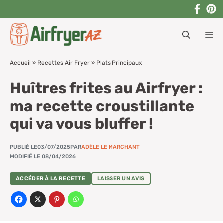
Aller
au
M
contenu
Accueil
»
Recettes Air Fryer
»
Plats Principaux
Huîtres frites au Airfryer :
ma recette croustillante
qui va vous bluffer !
PUBLIÉ LE
03/07/2025
PAR
ADÈLE LE MARCHANT
MODIFIÉ LE 08/04/2026
ACCÉDER À LA RECETTE
LAISSER UN AVIS