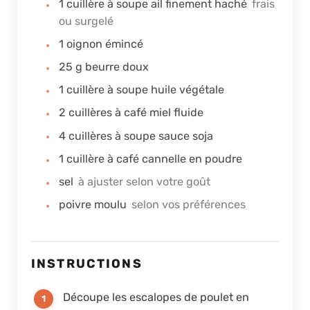
1
cuillère à soupe
ail finement haché
frais
ou surgelé
1
oignon émincé
25
g
beurre doux
1
cuillère à soupe
huile végétale
2
cuillères à café
miel fluide
4
cuillères à soupe
sauce soja
1
cuillère à café
cannelle en poudre
sel
à ajuster selon votre goût
poivre moulu
selon vos préférences
INSTRUCTIONS
Découpe les escalopes de poulet en