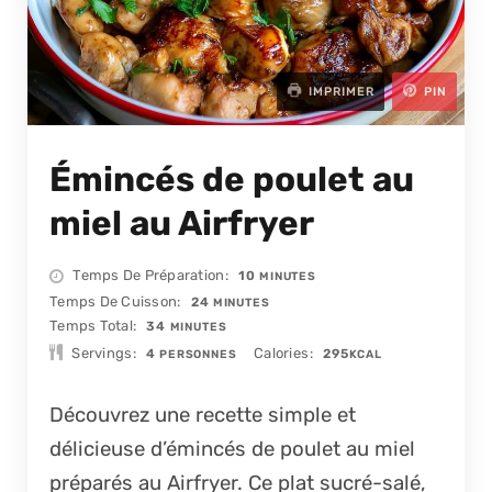
IMPRIMER
PIN
Émincés de poulet au
miel au Airfryer
MINUTES
Temps De Préparation
10
MINUTES
MINUTES
Temps De Cuisson
24
MINUTES
MINUTES
Temps Total
34
MINUTES
Servings
Calories
4
295
PERSONNES
KCAL
Découvrez une recette simple et
délicieuse d’émincés de poulet au miel
préparés au Airfryer. Ce plat sucré-salé,