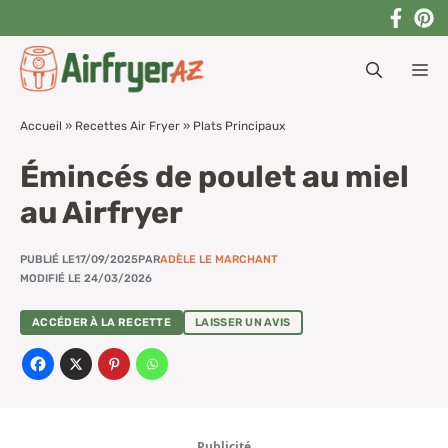
Aller
au
M
contenu
Accueil
»
Recettes Air Fryer
»
Plats Principaux
Émincés de poulet au miel
au Airfryer
PUBLIÉ LE
17/09/2025
PAR
ADÈLE LE MARCHANT
MODIFIÉ LE 24/03/2026
ACCÉDER À LA RECETTE
LAISSER UN AVIS
Publicité