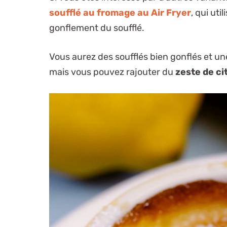
soufflé au fromage au Air Fryer
, qui uti
gonflement du soufflé.
Vous aurez des soufflés bien gonflés et u
mais vous pouvez rajouter du
zeste de ci