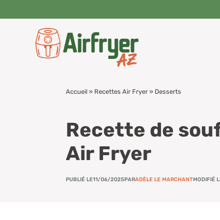
Aller
au
contenu
Accueil
»
Recettes Air Fryer
»
Desserts
Recette de souf
Air Fryer
PUBLIÉ LE
11/06/2025
PAR
ADÈLE LE MARCHANT
MODIFIÉ 