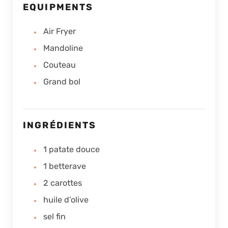
EQUIPMENTS
Air Fryer
Mandoline
Couteau
Grand bol
INGRÉDIENTS
1
patate douce
1
betterave
2
carottes
huile d’olive
sel fin