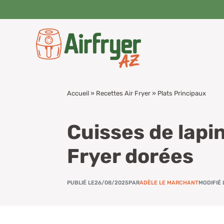
Aller
au
contenu
Accueil
»
Recettes Air Fryer
»
Plats Principaux
Cuisses de lapi
Fryer dorées
PUBLIÉ LE
26/08/2025
PAR
ADÈLE LE MARCHANT
MODIFIÉ 