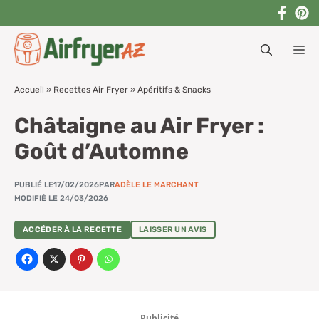
Aller
au
M
contenu
Accueil
»
Recettes Air Fryer
»
Apéritifs & Snacks
Châtaigne au Air Fryer :
Goût d’Automne
PUBLIÉ LE
17/02/2026
PAR
ADÈLE LE MARCHANT
MODIFIÉ LE 24/03/2026
ACCÉDER À LA RECETTE
LAISSER UN AVIS
Publicité