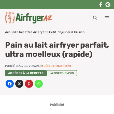
Aller
au
M
contenu
Accueil
»
Recettes Air Fryer
»
Petit-déjeuner & Brunch
Pain au lait airfryer parfait,
ultra moelleux (rapide)
PUBLIÉ LE
16/05/2026
PAR
ADÈLE LE MARCHANT
ACCÉDER À LA RECETTE
LAISSER UN AVIS
Publicité