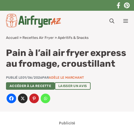
Aller
au
M
contenu
Accueil
»
Recettes Air Fryer
»
Apéritifs & Snacks
Pain à l’ail air fryer express
au fromage, croustillant
PUBLIÉ LE
01/06/2026
PAR
ADÈLE LE MARCHANT
ACCÉDER À LA RECETTE
LAISSER UN AVIS
Publicité