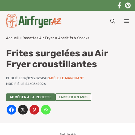
Aller
au
M
contenu
Accueil
»
Recettes Air Fryer
»
Apéritifs & Snacks
Frites surgelées au Air
Fryer croustillantes
PUBLIÉ LE
07/07/2025
PAR
ADÈLE LE MARCHANT
MODIFIÉ LE 24/03/2026
ACCÉDER À LA RECETTE
LAISSER UN AVIS
Publicité