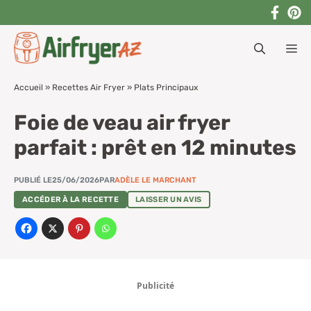
Aller
au
M
contenu
Accueil
»
Recettes Air Fryer
»
Plats Principaux
Foie de veau air fryer
parfait : prêt en 12 minutes
PUBLIÉ LE
25/06/2026
PAR
ADÈLE LE MARCHANT
ACCÉDER À LA RECETTE
LAISSER UN AVIS
Publicité