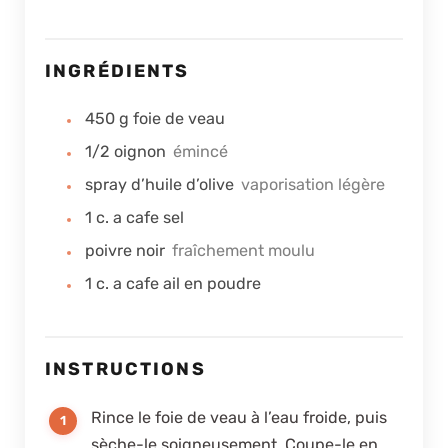
INGRÉDIENTS
450
g
foie de veau
1/2
oignon
émincé
spray d’huile d’olive
vaporisation légère
1
c. a cafe
sel
poivre noir
fraîchement moulu
1
c. a cafe
ail en poudre
INSTRUCTIONS
Rince le foie de veau à l’eau froide, puis
sèche-le soigneusement. Coupe-le en