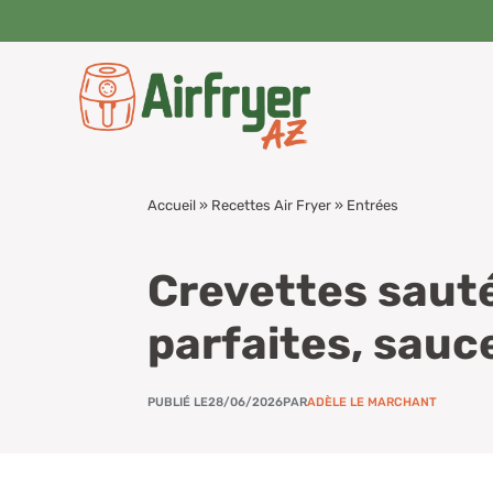
Aller
au
contenu
Accueil
»
Recettes Air Fryer
»
Entrées
Crevettes sauté
parfaites, sauce
PUBLIÉ LE
28/06/2026
PAR
ADÈLE LE MARCHANT