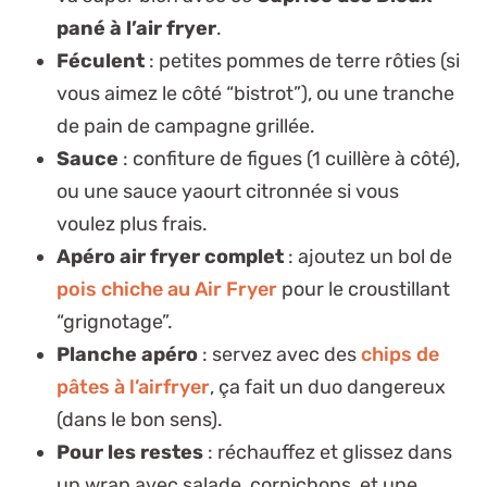
pané à l’air fryer
.
Féculent
: petites pommes de terre rôties (si
vous aimez le côté “bistrot”), ou une tranche
de pain de campagne grillée.
Sauce
: confiture de figues (1 cuillère à côté),
ou une sauce yaourt citronnée si vous
voulez plus frais.
Apéro air fryer complet
: ajoutez un bol de
pois chiche au Air Fryer
pour le croustillant
“grignotage”.
Planche apéro
: servez avec des
chips de
pâtes à l’airfryer
, ça fait un duo dangereux
(dans le bon sens).
Pour les restes
: réchauffez et glissez dans
un wrap avec salade, cornichons, et une