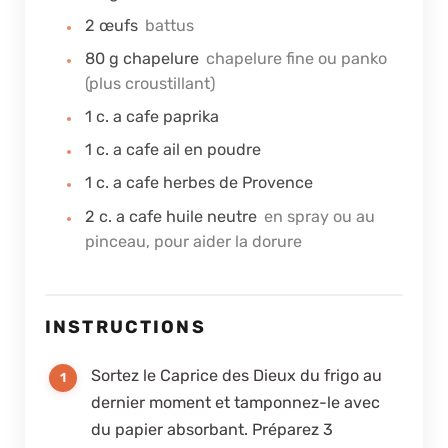
2
œufs
battus
80
g
chapelure
chapelure fine ou panko
(plus croustillant)
1
c. a cafe
paprika
1
c. a cafe
ail en poudre
1
c. a cafe
herbes de Provence
2
c. a cafe
huile neutre
en spray ou au
pinceau, pour aider la dorure
INSTRUCTIONS
Sortez le Caprice des Dieux du frigo au
dernier moment et tamponnez-le avec
du papier absorbant. Préparez 3