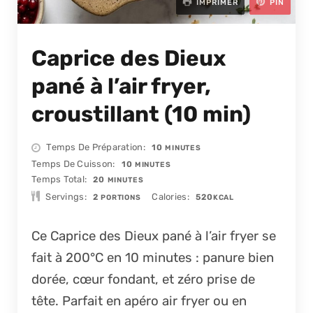
IMPRIMER
PIN
Caprice des Dieux
pané à l’air fryer,
croustillant (10 min)
MINUTES
Temps De Préparation
10
MINUTES
MINUTES
Temps De Cuisson
10
MINUTES
MINUTES
Temps Total
20
MINUTES
Servings
Calories
2
520
PORTIONS
KCAL
Ce Caprice des Dieux pané à l’air fryer se
fait à 200°C en 10 minutes : panure bien
dorée, cœur fondant, et zéro prise de
tête. Parfait en apéro air fryer ou en