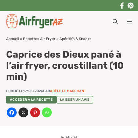
Aller
au
M
contenu
Accueil
»
Recettes Air Fryer
»
Apéritifs & Snacks
Caprice des Dieux pané à
l’air fryer, croustillant (10
min)
PUBLIÉ LE
19/05/2026
PAR
ADÈLE LE MARCHANT
ACCÉDER À LA RECETTE
LAISSER UN AVIS
Publicité