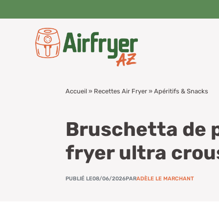
Aller
au
contenu
Accueil
»
Recettes Air Fryer
»
Apéritifs & Snacks
Bruschetta de p
fryer ultra crou
PUBLIÉ LE
08/06/2026
PAR
ADÈLE LE MARCHANT