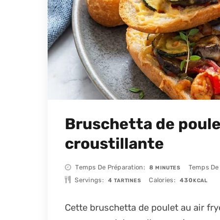
Bruschetta de poulet
croustillante
MINUTES
Temps De Préparation
Temps De
8
MINUTES
Servings
Calories
4
430
TARTINES
KCAL
Cette bruschetta de poulet au air frye